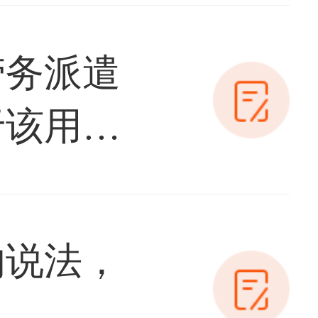
劳务派遣
于该用工
的说法，