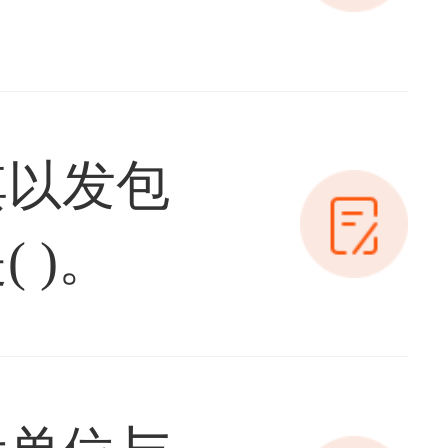
其以发包
 )。