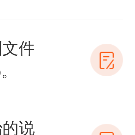
列文件
)。
治的说