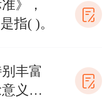
标准》，
指( )。
特别丰富
念意义的
名城的单